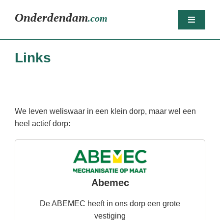
Ga
Onderdendam
.com
naar
Toggle
inhoud
Navigatio
Home
Links
Berichten
Het dorp
Agenda
We leven weliswaar in een klein dorp, maar wel een
heel actief dorp:
Sport
Dorpsorganisaties
Bedrijven
Abemec
Nijsjoagertjes
De ABEMEC heeft in ons dorp een grote
vestiging