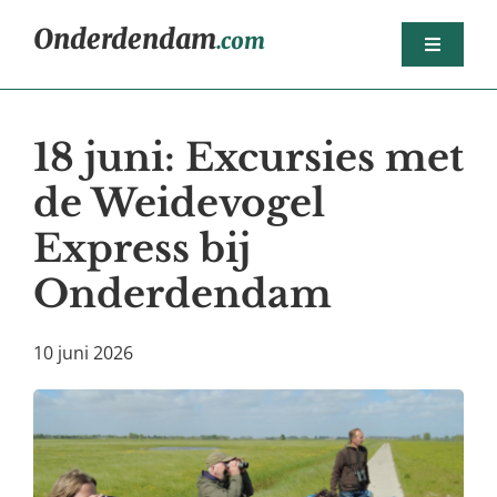
Ga
Onderdendam
.com
naar
Toggle
inhoud
Navigat
Home
18 juni: Excursies met
Berichten
de Weidevogel
Het dorp
Express bij
Agenda
Onderdendam
Sport
Dorpsorganisaties
10 juni 2026
Bedrijven
Nijsjoagertjes