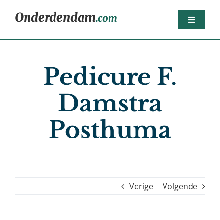
Ga
Onderdendam
.com
naar
Toggle
inhoud
Navigat
Home
Pedicure F.
Berichten
Het dorp
Damstra
Agenda
Posthuma
Sport
Dorpsorganisaties
Bedrijven
Vorige
Volgende
Nijsjoagertjes