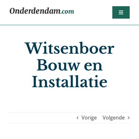
Ga
Onderdendam
.com
naar
Toggle
inhoud
Navigat
Home
Witsenboer
Berichten
Het dorp
Bouw en
Agenda
Installatie
Sport
Dorpsorganisaties
Bedrijven
Vorige
Volgende
Nijsjoagertjes