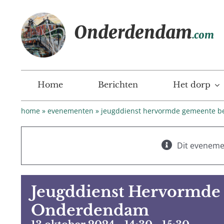
Ga
naar
Onderdendam
inhoud
.com
Home
Berichten
Het dorp
home
»
evenementen
»
jeugddienst hervormde gemeente
Dit evenemen
Jeugddienst Hervormd
Onderdendam