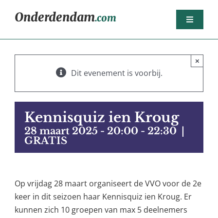
Ga
Onderdendam
.com
naar
Toggle
inhoud
Navigat
Home
×
Berichten
Dit evenement is voorbij.
Het dorp
Agenda
Kennisquiz ien Kroug
Sport
28 maart 2025 - 20:00
-
22:30
|
GRATIS
Dorpsorganisaties
Bedrijven
Op vrijdag 28 maart organiseert de VVO voor de 2e
Nijsjoagertjes
keer in dit seizoen haar Kennisquiz ien Kroug. Er
kunnen zich 10 groepen van max 5 deelnemers