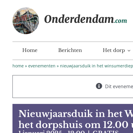
Ga
naar
Onderdendam
inhoud
.com
Home
Berichten
Het dorp
home
»
evenementen
»
nieuwjaarsduik in het winsumerdiep
Dit evenemen
Nieuwjaarsduik in het 
het dorpshuis om 12.00 