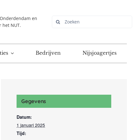
r Onderdendam en
Zoeken
r het NUT.
naar:
ies
Bedrijven
Nijsjoagertjes
Gegevens
Datum:
1 januari 2025
Tijd: