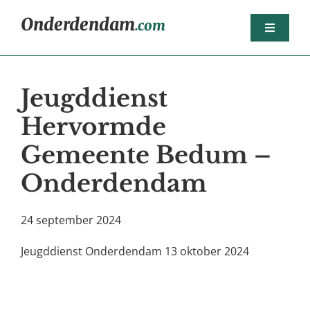
Ga
Onderdendam
.com
naar
Toggle
inhoud
Navigat
Home
Jeugddienst
Berichten
Hervormde
Het dorp
Gemeente Bedum –
Agenda
Onderdendam
Sport
Dorpsorganisaties
24 september 2024
Bedrijven
Jeugddienst Onderdendam 13 oktober 2024
Nijsjoagertjes