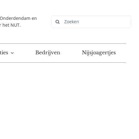
r Onderdendam en
Zoeken
r het NUT.
naar:
ies
Bedrijven
Nijsjoagertjes