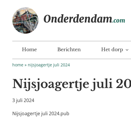
Ga
naar
Onderdendam
inhoud
.com
Home
Berichten
Het dorp
home
»
nijsjoagertje juli 2024
Nijsjoagertje juli 2
3 juli 2024
Nijsjoagertje juli 2024.pub