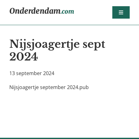
Ga
Onderdendam
.com
naar
Toggle
inhoud
Navigat
Home
Nijsjoagertje sept
Berichten
2024
Het dorp
Agenda
13 september 2024
Sport
Nijsjoagertje september 2024.pub
Dorpsorganisaties
Bedrijven
Nijsjoagertjes