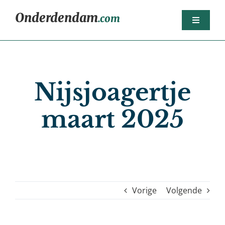
Ga
Onderdendam
.com
naar
Toggle
inhoud
Navigat
Home
Berichten
Nijsjoagertje
Het dorp
maart 2025
Agenda
Sport
Dorpsorganisaties
Bedrijven
Vorige
Volgende
Nijsjoagertjes