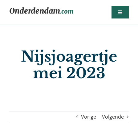
Ga
Onderdendam
.com
naar
Toggle
inhoud
Navigat
Home
Berichten
Nijsjoagertje
Het dorp
mei 2023
Agenda
Sport
Dorpsorganisaties
Bedrijven
Vorige
Volgende
Nijsjoagertjes