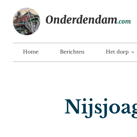
Ga
naar
Onderdendam
inhoud
.com
Home
Berichten
Het dorp
Nijsjoa