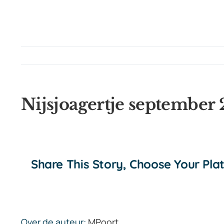
Nijsjoagertje september
Share This Story, Choose Your Pla
Over de auteur:
MPoort