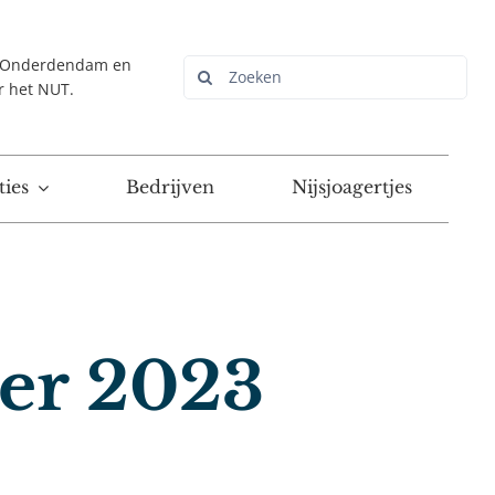
r Onderdendam en
Zoeken
r het NUT.
naar:
ies
Bedrijven
Nijsjoagertjes
ber 2023