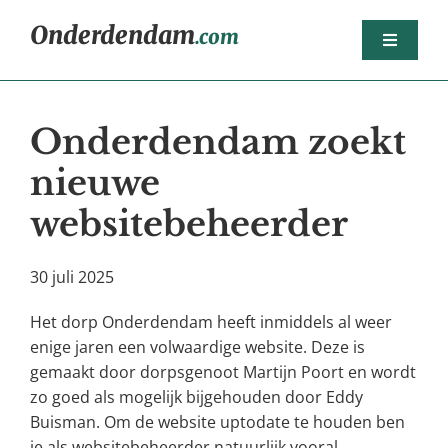
Ga
Onderdendam
.com
naar
Toggle
inhoud
Navigat
Home
Onderdendam zoekt
Berichten
nieuwe
Het dorp
websitebeheerder
Agenda
Sport
30 juli 2025
Dorpsorganisaties
Het dorp Onderdendam heeft inmiddels al weer
Bedrijven
enige jaren een volwaardige website. Deze is
gemaakt door dorpsgenoot Martijn Poort en wordt
Nijsjoagertjes
zo goed als mogelijk bijgehouden door Eddy
Buisman. Om de website uptodate te houden ben
je als websitebeheerder natuurlijk vooral