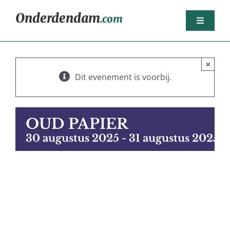
Ga
Onderdendam
.com
naar
Toggle
inhoud
Navigat
Home
×
Berichten
Dit evenement is voorbij.
Het dorp
Agenda
OUD PAPIER
Sport
30 augustus 2025
-
31 augustus 2025
Dorpsorganisaties
Bedrijven
Nijsjoagertjes