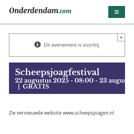
Ga
Onderdendam
.com
naar
Toggle
inhoud
Navigat
Home
×
Berichten
Dit evenement is voorbij.
Het dorp
Agenda
Scheepsjoagfestival
Sport
22 augustus 2025 - 08:00
-
23 augustu
|
GRATIS
Dorpsorganisaties
Bedrijven
Zie vernieuwde website www.scheepsjoagen.nl
Nijsjoagertjes